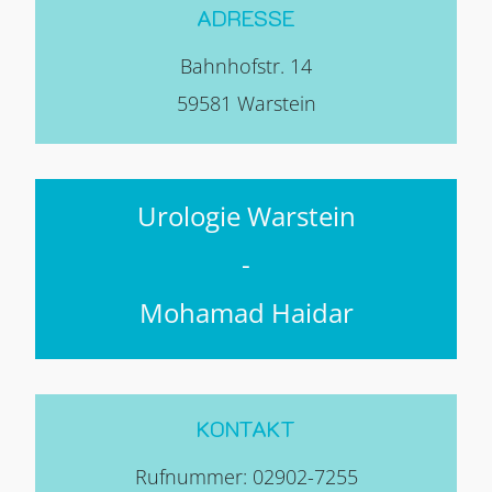
ADRESSE
Bahnhofstr. 14
59581
Warstein
Urologie Warstein
-
Mohamad Haidar
KONTAKT
Rufnummer:
02902-7255